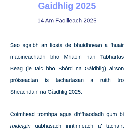
Gaidhlig 2025
14 Am Faoilleach 2025
Seo agaibh an liosta de bhuidhnean a fhuair
maoineachadh bho Mhaoin nan Tabhartas
Beag (le taic bho Bhòrd na Gàidhlig) airson
pròiseactan is tachartasan a ruith tro
Sheachdain na Gàidhlig 2025.
Coimhead tromhpa agus dh’fhaodadh gum bi
ruideigin
uabhasach inntinneach a’ tachairt