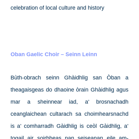
celebration of local culture and history
Oban Gaelic Choir – Seinn Leinn
Bùth-obrach seinn Ghàidhlig san Òban a
theagaisgeas do dhaoine òrain Ghàidhlig agus
mar a sheinnear iad, a’ brosnachadh
ceanglaichean cultarach sa choimhearsnachd
is a’ comharradh Gàidhlig is ceòl Gàidhlig, a’
togail air soirbheas nan seiseanan eile am-