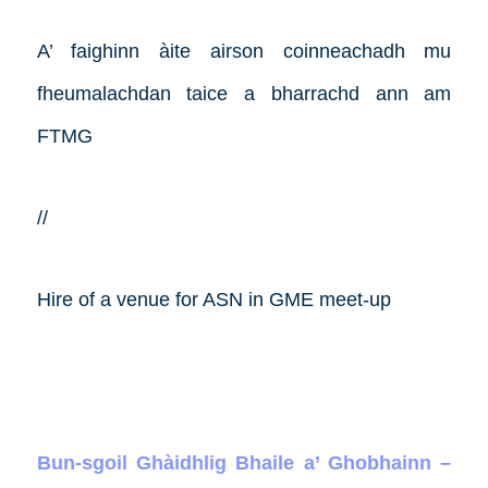
A’ faighinn àite airson coinneachadh mu
fheumalachdan taice a bharrachd ann am
FTMG
//
Hire of a venue for ASN in GME meet-up
Bun-sgoil Ghàidhlig Bhaile a’ Ghobhainn –