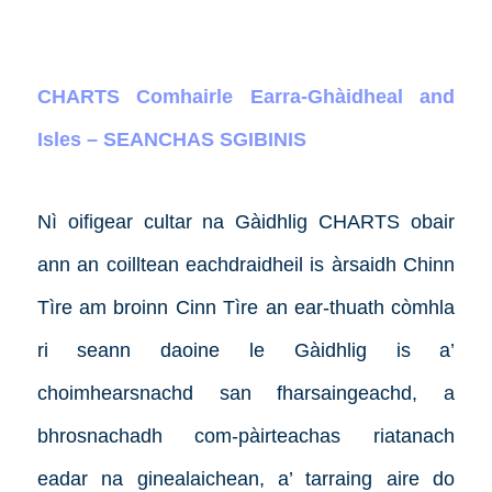
CHARTS Comhairle Earra-Ghàidheal and
Isles – SEANCHAS SGIBINIS
Nì oifigear cultar na Gàidhlig CHARTS obair
ann an coilltean eachdraidheil is àrsaidh Chinn
Tìre am broinn Cinn Tìre an ear-thuath còmhla
ri seann daoine le Gàidhlig is a’
choimhearsnachd san fharsaingeachd, a
bhrosnachadh com-pàirteachas riatanach
eadar na ginealaichean, a’ tarraing aire do