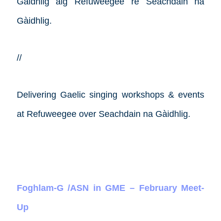
Gàidhlig aig Refuweegee rè Seachdain na
Gàidhlig.
//
Delivering Gaelic singing workshops & events
at Refuweegee over Seachdain na Gàidhlig.
Foghlam-G /ASN in GME – February Meet-
Up