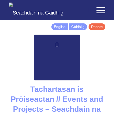
English
Gàidhlig
Donate
Tachartasan is
Pròiseactan // Events and
Projects – Seachdain na