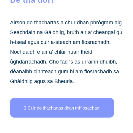
Dè tha dol?
Airson do thachartas a chur dhan phrògram aig
Seachdain na Gàidhlig, brùth air a’ cheangal gu
h-ìseal agus cuir a-steach am fiosrachadh.
Nochdaidh e air a’ chlàr nuair thèid
ùghdarrachadh. Cho fad ’s as urrainn dhuibh,
dèanaibh cinnteach gum bi am fiosrachadh sa
Ghàidhlig agus sa Bheurla.
Cuir do thachartas dhan mhìosachan