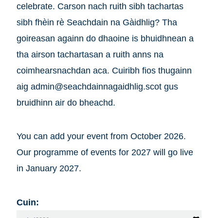
celebrate. Carson nach ruith sibh tachartas
sibh fhèin rè Seachdain na Gàidhlig? Tha
goireasan againn do dhaoine is bhuidhnean a
tha airson tachartasan a ruith anns na
coimhearsnachdan aca. Cuiribh fios thugainn
aig admin@seachdainnagaidhlig.scot gus
bruidhinn air do bheachd.
You can add your event from October 2026.
Our programme of events for 2027 will go live
in January 2027.
Cuin: