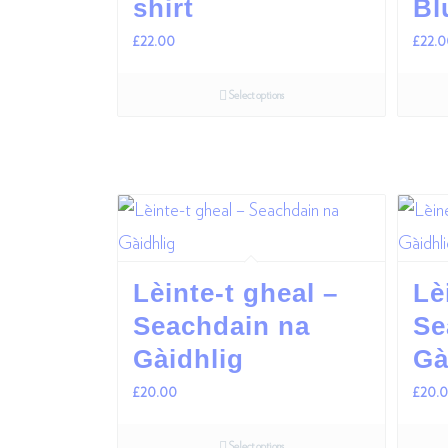
shirt
Bl
£
22.00
£
22.
Select options
Lèinte-t gheal –
Lè
Seachdain na
Se
Gàidhlig
Gà
£
20.00
£
20.
Select options