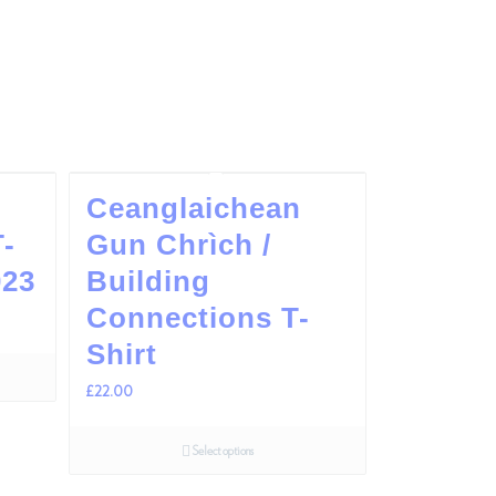
Ceanglaichean
T-
Gun Chrìch /
023
Building
Connections T-
Shirt
£
22.00
Select options