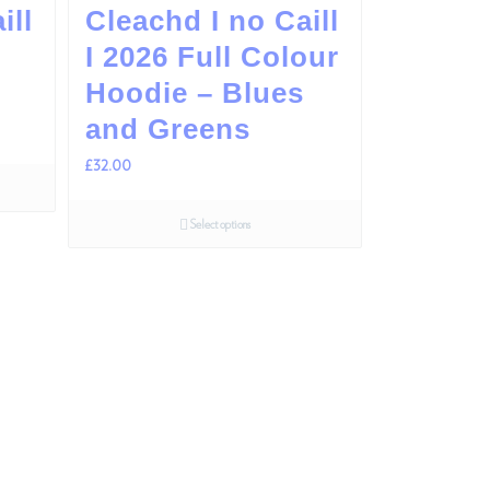
ill
Cleachd I no Caill
I 2026 Full Colour
Hoodie – Blues
and Greens
£
32.00
Select options