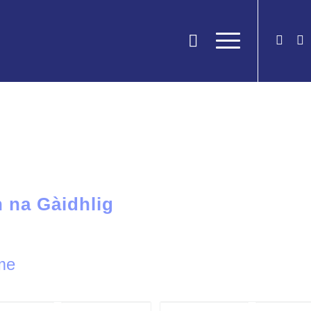
n na Gàidhlig
eme