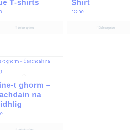
ue T-shirts
Shirt
00
£
22.00
Select options
Select options
ine-t ghorm –
achdain na
idhlig
00
Select options