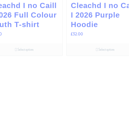
eachd I no Caill
Cleachd I no Ca
2026 Full Colour
I 2026 Purple
uth T-shirt
Hoodie
0
£
32.00
Select options
Select options