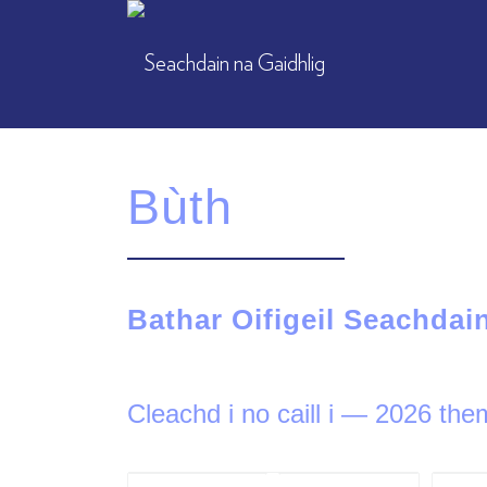
Bùth
Bathar Oifigeil Seachdai
Cleachd i no caill i — 2026 th