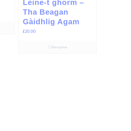
Lèine-t ghorm –
Tha Beagan
Gàidhlig Agam
£
20.00
Select options