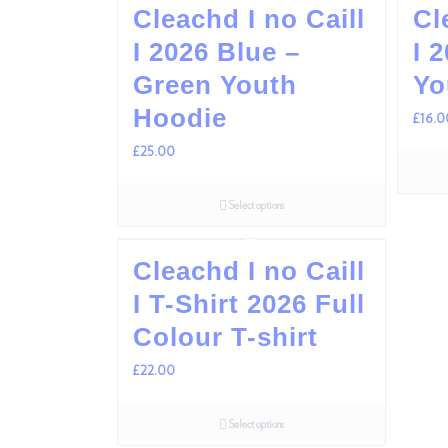
Cleachd I no Caill
Cl
I 2026 Blue –
I 
Green Youth
Yo
Hoodie
£
16.0
£
25.00
Select options
Cleachd I no Caill
I T-Shirt 2026 Full
Colour T-shirt
£
22.00
Select options