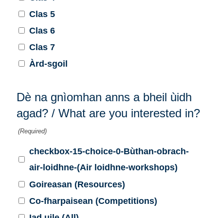
Clas 5
Clas 6
Clas 7
Àrd-sgoil
Dè na gnìomhan anns a bheil ùidh
agad? / What are you interested in?
(Required)
checkbox-15-choice-0-Bùthan-obrach-
air-loidhne-(Air loidhne-workshops)
Goireasan (Resources)
Co-fharpaisean (Competitions)
Iad uile (All)