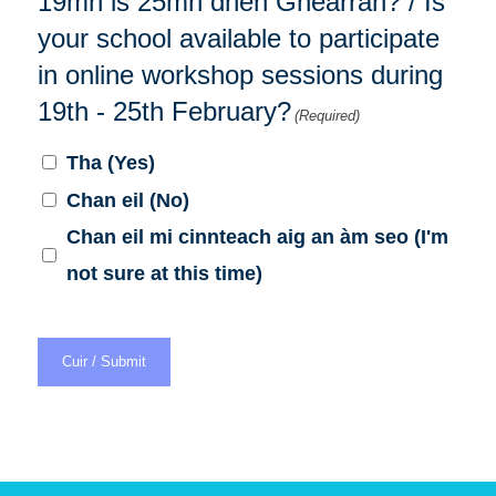
19mh is 25mh dhen Ghearran? / Is
your school available to participate
in online workshop sessions during
19th - 25th February?
(Required)
Tha (Yes)
Chan eil (No)
Chan eil mi cinnteach aig an àm seo (I'm
not sure at this time)