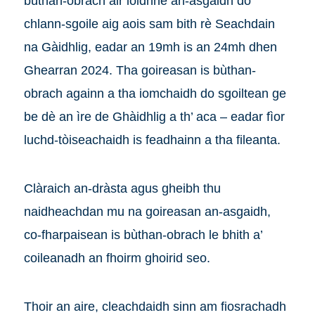
bùthan-obrach air loidhne an-asgaidh do
chlann-sgoile aig aois sam bith rè Seachdain
na Gàidhlig, eadar an 19mh is an 24mh dhen
Ghearran 2024. Tha goireasan is bùthan-
obrach againn a tha iomchaidh do sgoiltean ge
be dè an ìre de Ghàidhlig a th’ aca – eadar fìor
luchd-tòiseachaidh is feadhainn a tha fileanta.
Clàraich an-dràsta agus gheibh thu
naidheachdan mu na goireasan an-asgaidh,
co-fharpaisean is bùthan-obrach le bhith a’
coileanadh an fhoirm ghoirid seo.
Thoir an aire, cleachdaidh sinn am fiosrachadh