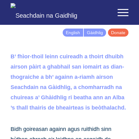
English
Gàidhlig
Donate
B’ fhìor-thoil leinn cuireadh a thoirt dhuibh
airson pàirt a ghabhail san iomairt as dian-
thograiche a bh’ againn a-riamh airson
Seachdain na Gàidhlig, a chomharradh na
chuireas a’ Ghàidhlig ri beatha ann an Alba
’s thall thairis de bheairteas is beòthalachd.
Bidh goireasan againn agus ruithidh sinn