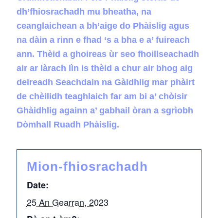
dh’fhiosrachadh mu bheatha, na
ceanglaichean a bh’aige do Phàislig agus
na dàin a rinn e fhad ‘s a bha e a’ fuireach
ann. Thèid a ghoireas ùr seo fhoillseachadh
air ar làrach lìn is thèid a chur air bhog aig
deireadh Seachdain na Gàidhlig mar phàirt
de chèilidh teaghlaich far am bi a’ chòisir
Ghàidhlig againn a’ gabhail òran a sgrìobh
Dòmhall Ruadh Phàislig.
Mion-fhiosrachadh
Date:
25 An Gearran, 2023