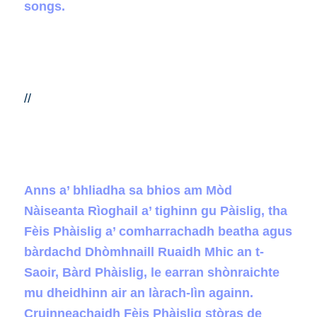
songs.
//
Anns a’ bhliadha sa bhios am Mòd
Nàiseanta Rìoghail a’ tighinn gu Pàislig, tha
Fèis Phàislig a’ comharrachadh beatha agus
bàrdachd Dhòmhnaill Ruaidh Mhic an t-
Saoir, Bàrd Phàislig, le earran shònraichte
mu dheidhinn air an làrach-lìn againn.
Cruinneachaidh Fèis Phàislig stòras de