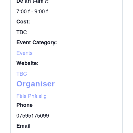
Dè an t-àm?:
7:00 f - 9:00 f
Cost:
TBC
Event Category:
Events
Website:
TBC
Organiser
Fèis Phàislig
Phone
07595175099
Email