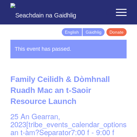
English
Gàidhlig
Donate
This event has passed.
Family Ceilidh & Dòmhnall
Ruadh Mac an t-Saoir
Resource Launch
25 An Gearran,
2023[tribe_events_calendar_options]d
an t-àm?Separator7:00 f
-
9:00 f