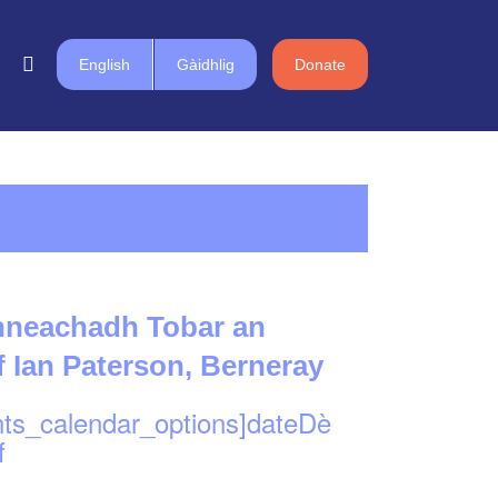
English
Gàidhlig
Donate
inneachadh Tobar an
f Ian Paterson, Berneray
nts_calendar_options]dateDè
f