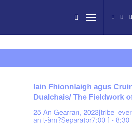
Iain Fhionnlaigh agus Cru
Dualchais/ The Fieldwork o
25 An Gearran, 2023[tribe_eve
an t-àm?Separator7:00 f
-
8:30 