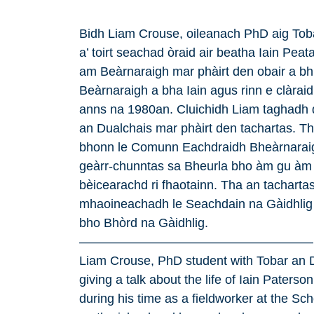
Bidh Liam Crouse, oileanach PhD aig Tob
a’ toirt seachad òraid air beatha Iain Pea
am Beàrnaraigh mar phàirt den obair a bh’ 
Beàrnaraigh a bha Iain agus rinn e clàrai
anns na 1980an. Cluichidh Liam taghadh d
an Dualchais mar phàirt den tachartas. Th
bhonn le Comunn Eachdraidh Bheàrnaraigh
geàrr-chunntas sa Bheurla bho àm gu àm ma
bèicearachd ri fhaotainn. Tha an tacharta
mhaoineachadh le Seachdain na Gàidhlig 
bho Bhòrd na Gàidhlig.
——————————————————–
Liam Crouse, PhD student with Tobar an D
giving a talk about the life of Iain Pater
during his time as a fieldworker at the Sc