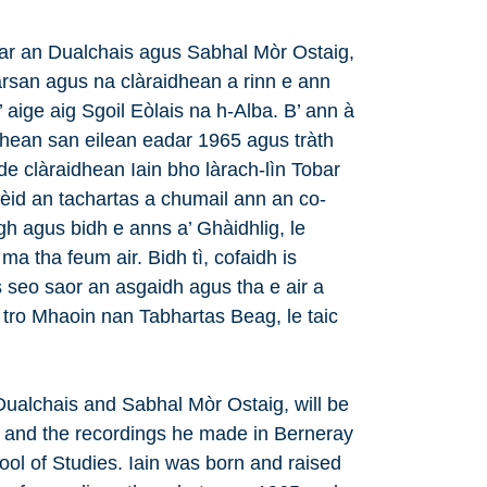
ar an Dualchais agus Sabhal Mòr Ostaig,
tarsan agus na clàraidhean a rinn e ann
aige aig Sgoil Eòlais na h-Alba. B’ ann à
dhean san eilean eadar 1965 agus tràth
e clàraidhean Iain bho làrach-lìn Tobar
èid an tachartas a chumail ann an co-
 agus bidh e anns a’ Ghàidhlig, le
 tha feum air. Bidh tì, cofaidh is
s seo saor an asgaidh agus tha e air a
tro Mhaoin nan Tabhartas Beag, le taic
ualchais and Sabhal Mòr Ostaig, will be
son and the recordings he made in Berneray
hool of Studies. Iain was born and raised