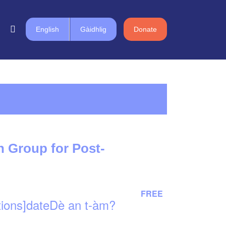
English
Gàidhlig
Donate
n Group for Post-
FREE
tions]dateDè an t-àm?