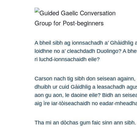
A bheil sibh ag ionnsachadh a’ Ghàidhlig a
loidhne no a’ cleachdadh Duolingo? A bheil
ri luchd-ionnsachaidh eile?
Carson nach tig sibh don seisean againn, a
dhuibh ur cuid Gàidhlig a leasachadh agu
aon gu aon, le daoine eile? Bidh an seis
aig ìre iar-tòiseachaidh no eadar-mheadh
Tha mi an dòchas gum faic sinn ann sibh.