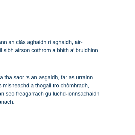
nn an clàs aghaidh ri aghaidh, air-
 sibh airson cothrom a bhith a’ bruidhinn
 tha saor ‘s an-asgaidh, far as urrainn
s misneachd a thogail tro chòmhradh,
ean seo freagarrach gu luchd-ionnsachaidh
anach.