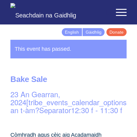
English
Gàidhlig
Donate
This event has passed.
Bake Sale
23 An Gearran,
2024[tribe_events_calendar_options]d
an t-àm?Separator12:30 f
-
11:30 f
Còmhradh agus cèic aig Acadamaidh