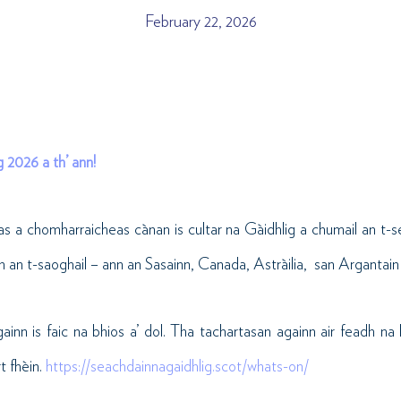
February 22, 2026
 2026 a th’ ann!
as a chomharraicheas cànan is cultar na Gàidhlig a chumail an t-
 an t-saoghail – ann an Sasainn, Canada, Astràilia, san Argantain 
againn is faic na bhios a’ dol. Tha tachartasan againn air feadh na 
rt fhèin.
https://seachdainnagaidhlig.scot/whats-on/