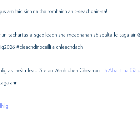
n gus am faic sinn na tha romhainn an t-seachdain-sa!
un tachartas a sgaoileadh sna meadhanan sòisealta le taga air @
g2026 #cleachdinocailli a chleachdadh
hlig as fheàrr leat. ’S e an 26mh dhen Ghearran
Là Abairt na Gàid
taga ann.
hlig