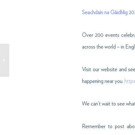
Seachdain na Gàidhlig 202
Over 200 events celebrat
across the world – in Eng
Aon seachdain eile! 📣 🎉//
One week to go! 📣 🎉
Visit our website and se
happening near you.
http
We can’t wait to see what 
Remember to post about