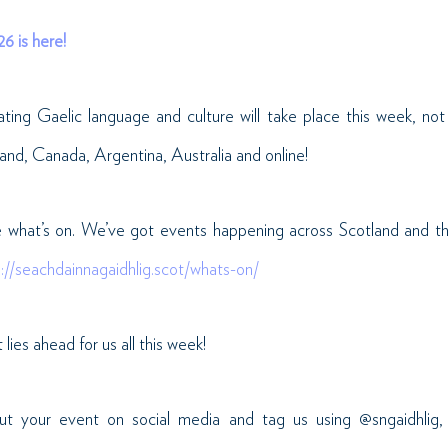
6 is here!
ing Gaelic language and culture will take place this week, not
land, Canada, Argentina, Australia and online!
e what’s on. We’ve got events happening across Scotland and t
s://seachdainnagaidhlig.scot/whats-on/
lies ahead for us all this week!
 your event on social media and tag us using @sngaidhlig, 