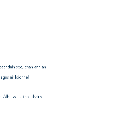
seachdain seo, chan ann an
agus air loidhne!
h-Alba agus thall thairis –