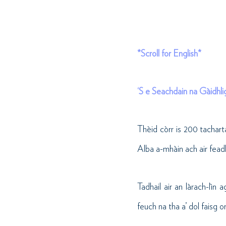
*Scroll for English*
‘S e Seachdain na Gàidhlig
Thèid còrr is 200 tachart
Alba a-mhàin ach air feadh
Tadhail air an làrach-lìn 
feuch na tha a’ dol faisg o