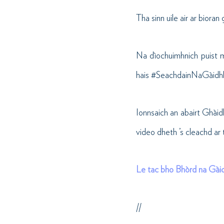
Tha sinn uile air ar biora
Na dìochuimhnich puist m
hais #SeachdainNaGàidhli
Ionnsaich an abairt Ghàid
video dheth ’s cleachd ar 
Le tac bho Bhòrd na Gàid
//