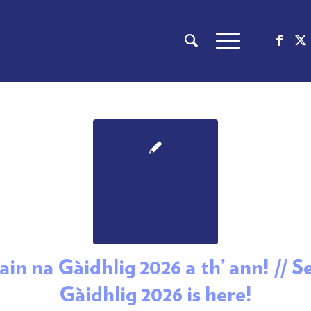
ain na Gàidhlig 2026 a th’ ann! // 
Gàidhlig 2026 is here!