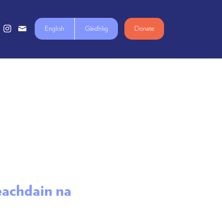
English
Gàidhlig
Donate
Seachdain na