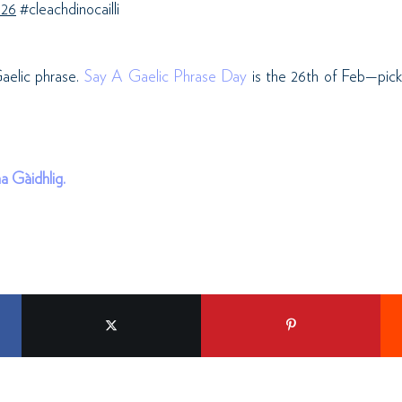
0
26
#cleachdinocailli
Gaelic phrase.
Say A Gaelic Phrase Day
is the 26th of Feb—pick
a Gàidhlig.