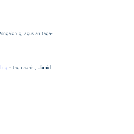
sngaidhlig, agus an taga-
hlig
– tagh abairt, clàraich