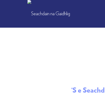
‘S e Seachd