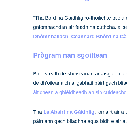
“Tha Bòrd na Gàidhlig ro-thoilichte taic a
gnìomhachdan air feadh na dùthcha, a’ sea
Dhòmhnallach, Ceannard Bhòrd na Gài
Prògram nan sgoiltean
Bidh sreath de sheiseanan an-asgaidh air l
de dh’oileanaich a’ gabhail pàirt gach bl
àitichean a ghlèidheadh an sin cuideachd
Tha
Là Abairt na Gàidhlig
, iomairt air a
pàirt ann gach bliadhna agus bidh e air a