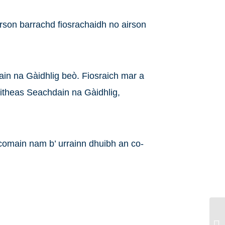
irson barrachd fiosrachaidh no airson
dain na Gàidhlig beò. Fiosraich mar a
itheas Seachdain na Gàidhlig,
comain nam b’ urrainn dhuibh an co-