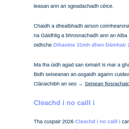
leasan ann an sgeadachadh cèice.
Chaidh a dhealbhadh airson coimhearsnach
na Gàidhlig a bhrosnachadh ann an Alba 
oidhche
Dihaoine 31mh dhen Dàmhair 
Ma tha ùidh agad san iomairt is mar a gha
Bidh seiseanan an-asgaidh againn cuideac
Clàraichibh an seo →
Seisean fiosrachai
Cleachd i no caill i
Tha cuspair 2026
Cleachd i no caill i
car