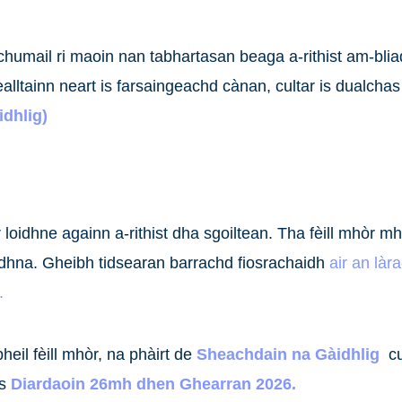
 chumail ri maoin nan tabhartasan beaga a-rithist am-bliadh
lltainn neart is farsaingeachd cànan, cultar is dualchas
dhlig)
oidhne againn a-rithist dha sgoiltean. Tha fèill mhòr mhò
iadhna. Gheibh tidsearan barrachd fiosrachaidh
air an làr
.
 bheil fèill mhòr, na phàirt de
Sheachdain na Gàidhlig
cu
is
Diardaoin 26mh dhen Ghearran 2026.