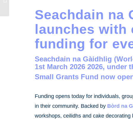
2025 // Looking Back at
Seachdain na 
Seachdain na...
launches with c
funding for ev
Seachdain na Gàidhlig
(
Worl
1st March 2026
2026, under 
Small Grants Fund now ope
Funding opens today for individuals, group
in their community. Backed by
Bòrd na G
workshops, ceilidhs and cake decorating