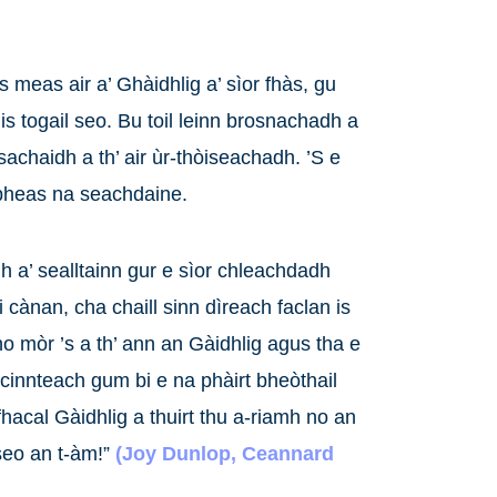
 meas air a’ Ghàidhlig a’ sìor fhàs, gu
is togail seo. Bu toil leinn brosnachadh a
sachaidh a th’ air ùr-thòiseachadh. ’S e
rbheas na seachdaine.
 a’ sealltainn gur e sìor chleachdadh
 cànan, cha chaill sinn dìreach faclan is
ho mòr ’s a th’ ann an Gàidhlig agus tha e
cinnteach gum bi e na phàirt bheòthail
hacal Gàidhlig a thuirt thu a-riamh no an
 seo an t-àm!”
(Joy Dunlop, Ceannard