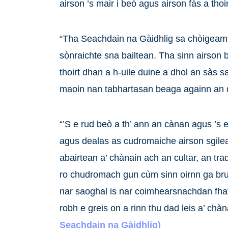
airson ’s mair i beò agus airson fàs a thoir
“Tha Seachdain na Gàidhlig sa chòigeamh b
sònraichte sna bailtean. Tha sinn airson b
thoirt dhan a h-uile duine a dhol an sàs s
maoin nan tabhartasan beaga againn an dò
“’S e rud beò a th’ ann an cànan agus ’s
agus dealas as cudromaiche airson sgilean
abairtean a’ chànain ach an cultar, an tra
ro chudromach gun cùm sinn oirnn ga brui
nar saoghal is nar coimhearsnachdan fhath
robh e greis on a rinn thu dad leis a’ chà
Seachdain na Gàidhlig)