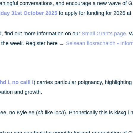
eaningful conversations, and encourage a new wave of G
iday 31st October 2025
to apply for funding for 2026 at
d, find out more information on our
Small Grants page
. W
t the week. Register here →
Seisean fiosrachaidh • Info
d i, no caill i
) carries particular poignancy, highlighting
vation and growth.
 ee, no Kyle ee (
ch
like lo
ch
). Phonetically this is klɛxg i n
 we can see that the appetite for and appreciation of Gae