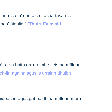
na is e a’ cur taic ri tachartasan is
 na Gàidhlig.”
(Thuirt Ealasaid
r air a bhith orra roimhe, leis na mìltean
ach-lìn againn agus is urrainn dhuibh
ideachd agus gabhaidh na mìltean mòra