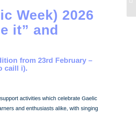
lic Week) 2026
se it” and
 edition from
23rd February –
 caill i
).
support activities which celebrate Gaelic
rners and enthusiasts alike, with singing