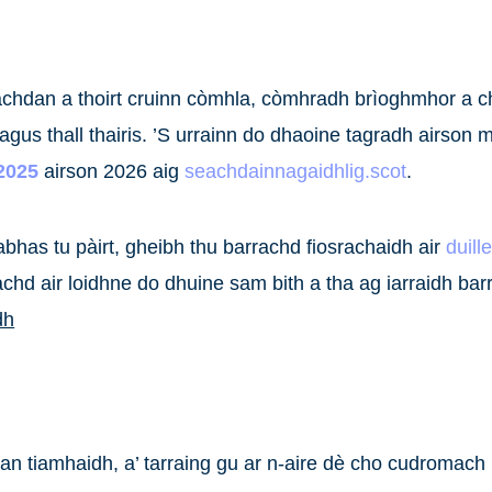
dan a thoirt cruinn còmhla, còmhradh brìoghmhor a chur
agus thall thairis. ’S urrainn do dhaoine tagradh airso
2025
airson 2026 aig
seachdainnagaidhlig.scot
.
bhas tu pàirt, gheibh thu barrachd fiosrachaidh air
duil
hd air loidhne do dhuine sam bith a tha ag iarraidh bar
dh
an tiamhaidh, a’ tarraing gu ar n-aire dè cho cudromach 