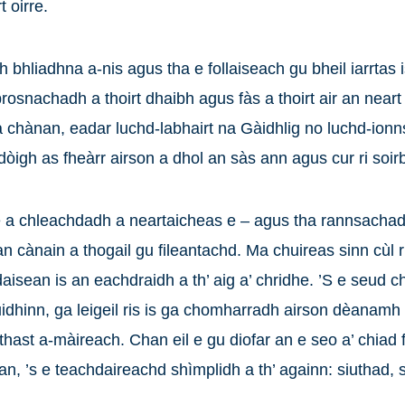
t oirre.
hliadhna a-nis agus tha e follaiseach gu bheil iarrtas is
rosnachadh a thoirt dhaibh agus fàs a thoirt air an neart 
a chànan, eadar luchd-labhairt na Gàidhlig no luchd-ionn
igh as fheàrr airson a dhol an sàs ann agus cur ri soi
 e a chleachdadh a neartaicheas e – agus tha rannsachadh
 cànain a thogail gu fileantachd. Ma chuireas sinn cùl ri
daisean is an eachdraidh a th’ aig a’ chridhe. ’S e seud c
dhinn, ga leigeil ris is ga chomharradh airson dèanamh 
ast a-màireach. Chan eil e gu diofar an e seo a’ chiad f
nan, ’s e teachdaireachd shìmplidh a th’ againn: siuthad,