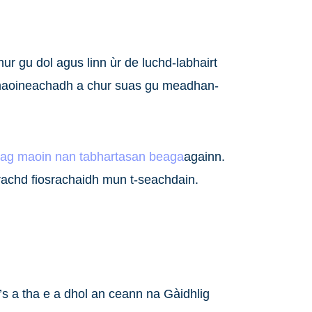
 gu dol agus linn ùr de luchd-labhairt
n maoineachadh a chur suas gu meadhan-
leag maoin nan tabhartasan beaga
againn.
rachd fiosrachaidh mun t-seachdain.
’s a tha e a dhol an ceann na Gàidhlig