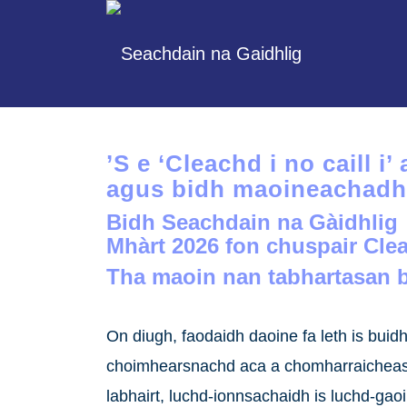
’S e ‘Cleachd i no caill 
agus bidh maoineachadh 
Bidh
Seachdain na Gàidhlig
Mhàrt 2026
fon chuspair
Clea
Tha maoin nan tabhartasan b
On diugh, faodaidh daoine fa leth is buid
choimhearsnachd aca a chomharraicheas 
labhairt, luchd-ionnsachaidh is luchd-gao