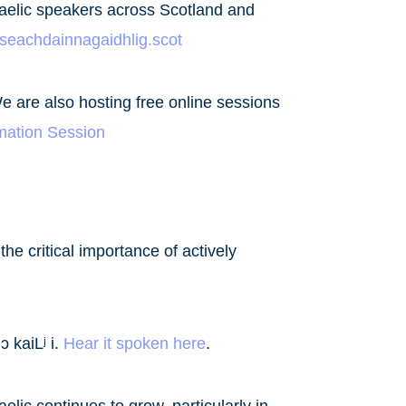
aelic speakers across Scotland and
seachdainnagaidhlig.scot
e are also hosting free online sessions
rmation Session
 the critical importance of actively
ɔ kaiLʲ i.
Hear it spoken here
.
lic continues to grow, particularly in