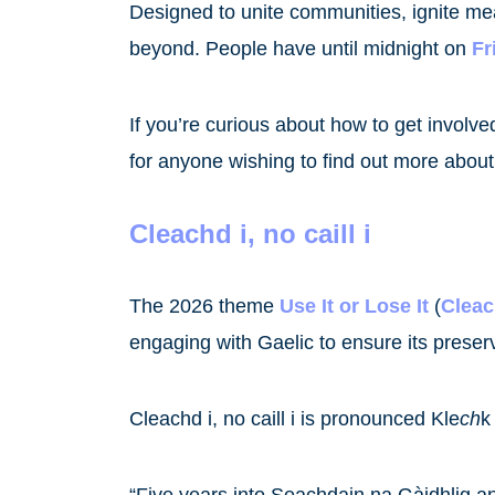
Designed to unite communities, ignite m
beyond. People have until midnight on
Fr
If you’re curious about how to get involve
for anyone wishing to find out more abou
Cleachd i, no caill i
The 2026 theme
Use It or Lose It
(
Cleach
engaging with Gaelic to ensure its preser
Cleachd i, no caill i is pronounced Kle
ch
k
“Five years into Seachdain na Gàidhlig and