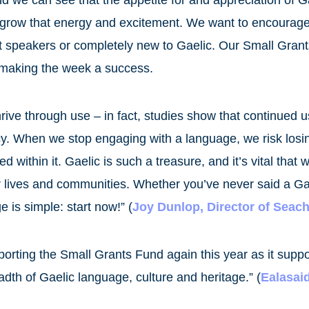
d grow that energy and excitement. We want to encourage
t speakers or completely new to Gaelic. Our Small Grants
n making the week a success.
hrive through use – in fact, studies show that continued 
cy. When we stop engaging with a language, we risk losin
d within it. Gaelic is such a treasure, and it’s vital tha
our lives and communities. Whether you’ve never said a Ga
is simple: start now!” (
Joy Dunlop, Director of Seach
porting the Small Grants Fund again this year as it suppo
dth of Gaelic language, culture and heritage.” (
Ealasai