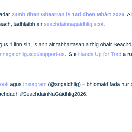
adar
23mh dhen Ghearran is 1ad dhen Mhàrt 2026
. A
each, tadhlaibh air
seachdainnagaidhlig.scot
.
gus ri linn sin, ’s ann air tabhartasan a thig obair Seach
nnagaidhlig.scot/support-us
. ’S e
Hands Up for Trad
a ru
ook
agus
Instagram
(@sngaidhlig) – bhiomaid fada nur 
 cleachdadh #SeachdainNaGàidhlig2026.