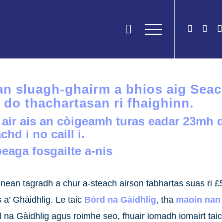
i’ an sluagh-ghairm a bhios aig Se
do thachartasan ri fhaighinn.
air ais an còigeamh turas eadar
23mh d
chd i no caill i
.
eaga fosgailte a-nis
hnean tagradh a chur a-steach airson tabhartas suas ri £5
a’ Ghàidhlig. Le taic
Bòrd na Gàidhlig
, tha
maoin nan
il na Gàidhlig agus roimhe seo, fhuair iomadh iomairt tai