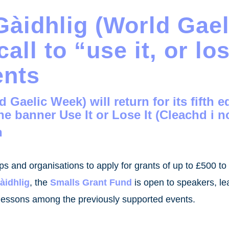
Gàidhlig (World Gae
all to “use it, or lo
ents
d Gaelic Week
) will return for its fifth
the banner
Use It or Lose It
(
Cleachd i no
n
s and organisations to apply for grants of up to £500 to 
àidhlig
, the
Smalls Grant Fund
is open to speakers, lea
 lessons among the previously supported events.