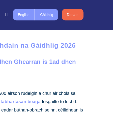
English
Gàidhlig
Donate
achdain na Gàidhlig 2026
hen Ghearran is 1ad dhen
00 airson rudeigin a chur air chois sa
 tabhartasan beaga
fosgailte to luchd-
c eadar bùthan-obrach seinn, cèilidhean is