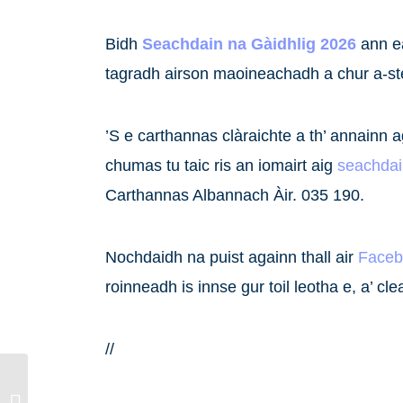
Bidh
Seachdain na Gàidhlig 2026
ann e
tagradh airson maoineachadh a chur a-st
’S e carthannas clàraichte a th’ annainn a
chumas tu taic ris an iomairt aig
seachdai
Carthannas Albannach Àir. 035 190.
Nochdaidh na puist againn thall air
Faceb
roinneadh is innse gur toil leotha e, a’
//
Sùil Air Ais air
Seachdain na Gàidhlig