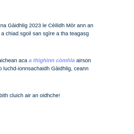
a Gàidhlig 2023 le Cèilidh Mòr ann an
 a chiad sgoil san sgìre a tha teagasg
laichean aca
a thighinn còmhla
airson
ho luchd-ionnsachaidh Gàidhlig, ceann
bith cluich air an oidhche!