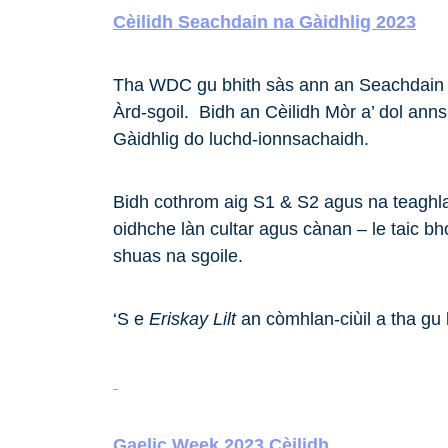
Cèilidh Seachdain na Gàidhlig 2023
Tha WDC gu bhith sàs ann an Seachdain n
Àrd-sgoil. Bidh an Cèilidh Mòr a’ dol anns
Gàidhlig do luchd-ionnsachaidh.
Bidh cothrom aig S1 & S2 agus na teagh
oidhche làn cultar agus cànan – le taic b
shuas na sgoile.
‘S e
Eriskay Lilt
an còmhlan-ciùil a tha gu 
Gaelic Week 2023 Cèilidh