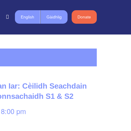
English
Gàidhlig
Donate
n Iar: Cèilidh Seachdain
ionnsachaidh S1 & S2
-
8:00 pm