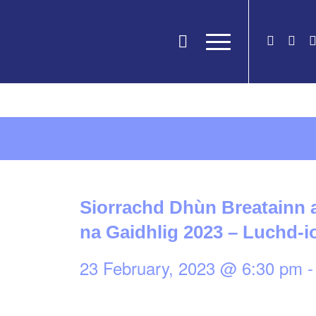
Siorrachd Dhùn Breatainn a
na Gaidhlig 2023 – Luchd-
23 February, 2023 @ 6:30 pm