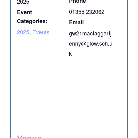
Phone
2025
01355 232062
Event
Categories:
Email
2025
,
Events
gw21mactaggartj
enny@glow.sch.u
k