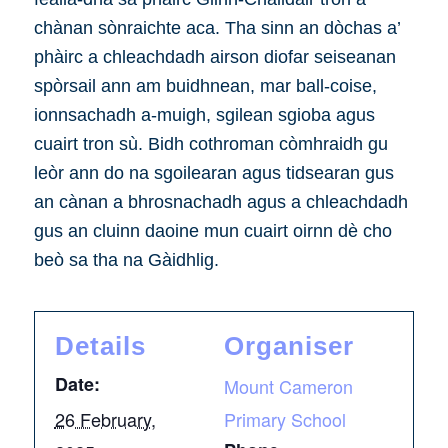
chànan sònraichte aca. Tha sinn an dòchas a’
phàirc a chleachdadh airson diofar seiseanan
spòrsail ann am buidhnean, mar ball-coise,
ionnsachadh a-muigh, sgilean sgioba agus
cuairt tron sù. Bidh cothroman còmhraidh gu
leòr ann do na sgoilearan agus tidsearan gus
an cànan a bhrosnachadh agus a chleachdadh
gus an cluinn daoine mun cuairt oirnn dè cho
beò sa tha na Gàidhlig.
Details
Organiser
Date:
Mount Cameron
26 February,
Primary School