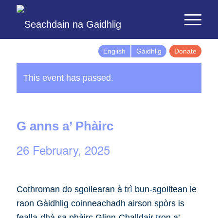
English
Gàidhlig
Donate
This event has passed.
G anns a’ Phàirc
26 February, 2025
Cothroman do sgoilearan à trì bun-sgoiltean le
raon Gàidhlig coinneachadh airson spòrs is
fealla-dhà sa phàirc Glinn-Challdair tron a’