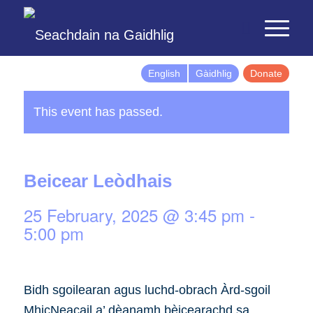
English
Gàidhlig
Donate
This event has passed.
Beicear Leòdhais
25 February, 2025 @ 3:45 pm
-
5:00 pm
Bidh sgoilearan agus luchd-obrach Àrd-sgoil
MhicNeacail a’ dèanamh bèicearachd sa