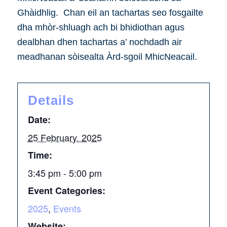
Ghàidhlig. Chan eil an tachartas seo fosgailte
dha mhòr-shluagh ach bi bhidiothan agus
dealbhan dhen tachartas a’ nochdadh air
meadhanan sòisealta Àrd-sgoil MhicNeacail.
Details
Date:
25 February, 2025
Time:
3:45 pm - 5:00 pm
Event Categories:
2025
,
Events
Website: