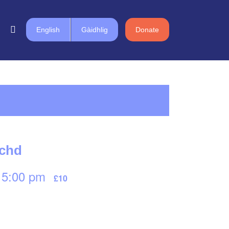
English
Gàidhlig
Donate
achd
-
5:00 pm
£10