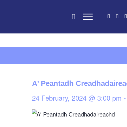
A’ Peantadh Creadhadaire
24 February, 2024 @ 3:00 pm