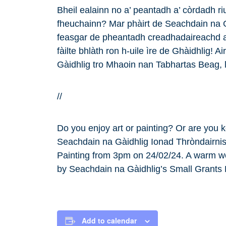
Bheil ealainn no a’ peantadh a’ còrdadh riu
fheuchainn? Mar phàirt de Seachdain na G
feasgar de pheantadh creadhadaireachd a 
fàilte bhlàth ron h-uile ìre de Ghàidhlig!
Gàidhlig tro Mhaoin nan Tabhartas Beag, l
//
Do you enjoy art or painting? Or are you 
Seachdain na Gàidhlig Ionad Thròndairnis
Painting from 3pm on 24/02/24. A warm we
by Seachdain na Gàidhlig’s Small Grants 
Add to calendar