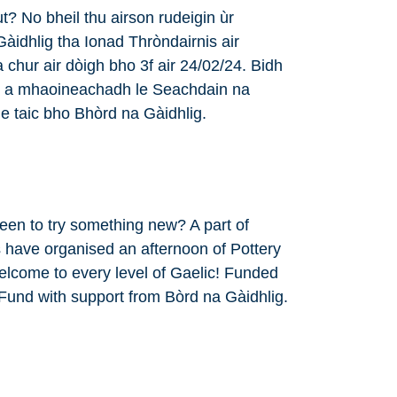
t? No bheil thu airson rudeigin ùr
àidhlig tha Ionad Thròndairnis air
chur air dòigh bho 3f air 24/02/24. Bidh
 Air a mhaoineachadh le Seachdain na
e taic bho Bhòrd na Gàidhlig.
keen to try something new? A part of
 have organised an afternoon of Pottery
lcome to every level of Gaelic! Funded
Fund with support from Bòrd na Gàidhlig.